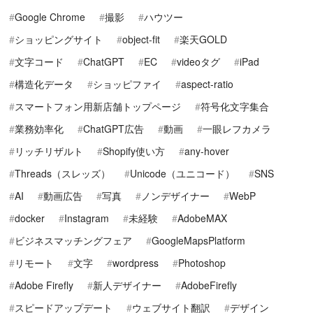
Google Chrome
撮影
ハウツー
ショッピングサイト
object-fit
楽天GOLD
文字コード
ChatGPT
EC
videoタグ
iPad
構造化データ
ショッピファイ
aspect-ratio
スマートフォン用新店舗トップページ
符号化文字集合
業務効率化
ChatGPT広告
動画
一眼レフカメラ
リッチリザルト
Shopify使い方
any-hover
Threads（スレッズ）
Unicode（ユニコード）
SNS
AI
動画広告
写真
ノンデザイナー
WebP
docker
Instagram
未経験
AdobeMAX
ビジネスマッチングフェア
GoogleMapsPlatform
リモート
文字
wordpress
Photoshop
Adobe Firefly
新人デザイナー
AdobeFirefly
スピードアップデート
ウェブサイト翻訳
デザイン