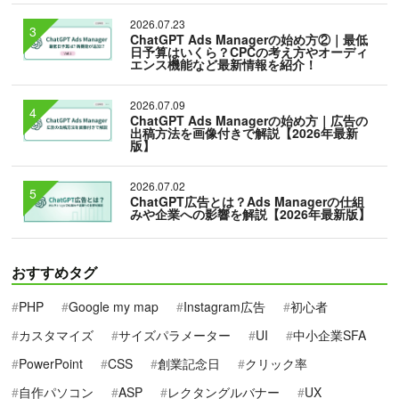
2026.07.23
ChatGPT Ads Managerの始め方②｜最低
日予算はいくら？CPCの考え方やオーディ
エンス機能など最新情報を紹介！
2026.07.09
ChatGPT Ads Managerの始め方｜広告の
出稿方法を画像付きで解説【2026年最新
版】
2026.07.02
ChatGPT広告とは？Ads Managerの仕組
みや企業への影響を解説【2026年最新版】
おすすめタグ
PHP
Google my map
Instagram広告
初心者
カスタマイズ
サイズパラメーター
UI
中小企業SFA
PowerPoint
CSS
創業記念日
クリック率
自作パソコン
ASP
レクタングルバナー
UX