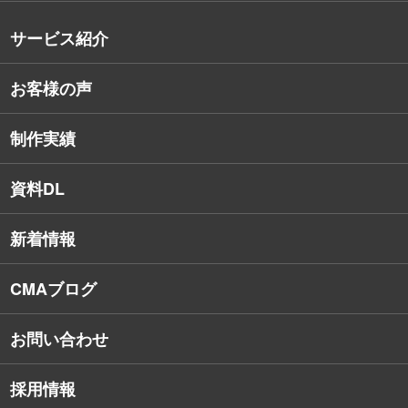
沿革
サービス紹介
コンサルタント紹介
お客様の声
戦略的Webサイト制作
デザイナー・エンジニア紹介
インターネット広告
社員保有資格
制作実績
SEO対策
教育訓練休暇制度
資料DL
SNSコンサルティング
新着情報
Webアプリケーション開発
CMAブログ
お問い合わせ
採用情報