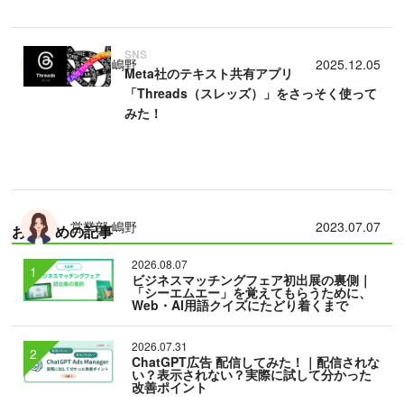
SNS
営業部 嶋野
2025.12.05
Meta社のテキスト共有アプリ
「Threads（スレッズ）」をさっそく使って
みた！
営業部 嶋野
2023.07.07
おすすめの記事
2026.08.07
ビジネスマッチングフェア初出展の裏側｜
「シーエムエー」を覚えてもらうために、
Web・AI用語クイズにたどり着くまで
2026.07.31
ChatGPT広告 配信してみた！｜配信されな
い？表示されない？実際に試して分かった
改善ポイント