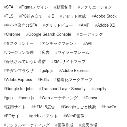
SFA
Figmaデザイン
動画制作
レクリエーション
TLS
PC組み立て
IE
アセット生成
Adobe Stock
中小企業向けSFA
グリッドビュー
AMP
Adobe XD
Chrome
Google Search Console
コーディング
タスクランナー
アンチックフォント
AVIF
バージョン管理
広告
ワイヤーフレーム
保護されていない通信
XMLサイトマップ
モダンブラウザ
gulp.js
Adobe Express
AdobeExpress
Edits
構造化マークアップ
Google for jobs
Transport Layer Security
shopify
gap
node.js
Webマーケティング
Canva
採用サイト
HTML5広告
Googleしごと検索
HowTo
ECサイト
gridレイアウト
WebP画像
デジタルマーケティング
画像作成
楽天市場