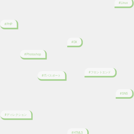
#PHP
#DX
#Photoshop
#フロントエンド
#ITパスポート
#SNS
#ディレクション
#HTML5
#CSS