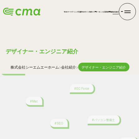
#FutureShop
Webマーケティング支援
Webサイト制作
インターネット広告
制作実績
会社紹介
#インターネット広告
CREATIVE
#Makeshop
デザイナー・エンジニア紹介
#Illustrator
株式会社シーエムエー
ホーム
会社紹介
デザイナー・エンジニア紹介
#EC Force
#Mac
#パソコン整備士
#SEO
#Linux