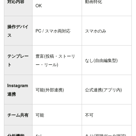
対応内容
動画特化
OK
操作デバイ
PC / スマホ両対応
スマホのみ
ス
テンプレー
豊富(投稿・ストーリ
なし(自由編集型)
ト
ー・リール)
Instagram
可能(外部連携)
公式連携(アプリ内)
連携
チーム共有
可能
不可
分析機能
なし
あり(視聴データ確認)