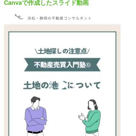
Canvaで作成したスライド動画
動
画
プ
レ
ー
ヤ
ー