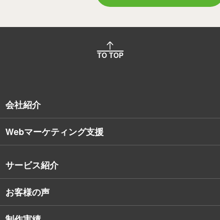
TO TOP
会社紹介
Webマーケティング支援
会社概要
沿革
サービス紹介
コンサルタント紹介
お客様の声
戦略的Webサイト制作
デザイナー・エンジニア紹介
インターネット広告
社員保有資格
制作実績