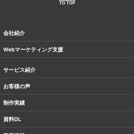
TO TOP
会社紹介
Webマーケティング支援
会社概要
沿革
サービス紹介
コンサルタント紹介
お客様の声
戦略的Webサイト制作
デザイナー・エンジニア紹介
インターネット広告
社員保有資格
制作実績
SEO対策
教育訓練休暇制度
資料DL
SNSコンサルティング