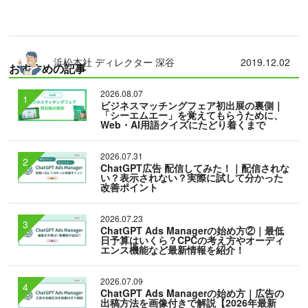
浜松本社 ディレクター 深谷
2019.12.02
おすすめの記事
2026.08.07
ビジネスマッチングフェア初出展の裏側｜
「シーエムエー」を覚えてもらうために、
Web・AI用語クイズにたどり着くまで
2026.07.31
ChatGPT広告 配信してみた！｜配信されな
い？表示されない？実際に試して分かった
改善ポイント
2026.07.23
ChatGPT Ads Managerの始め方②｜最低
日予算はいくら？CPCの考え方やオーディ
エンス機能など最新情報を紹介！
2026.07.09
ChatGPT Ads Managerの始め方｜広告の
出稿方法を画像付きで解説【2026年最新