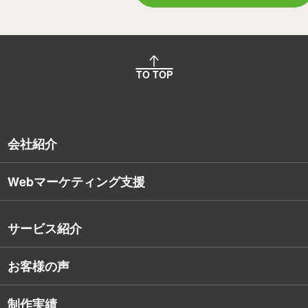
TO TOP
会社紹介
Webマーケティング支援
会社概要
沿革
サービス紹介
コンサルタント紹介
お客様の声
戦略的Webサイト制作
デザイナー・エンジニア紹介
インターネット広告
社員保有資格
制作実績