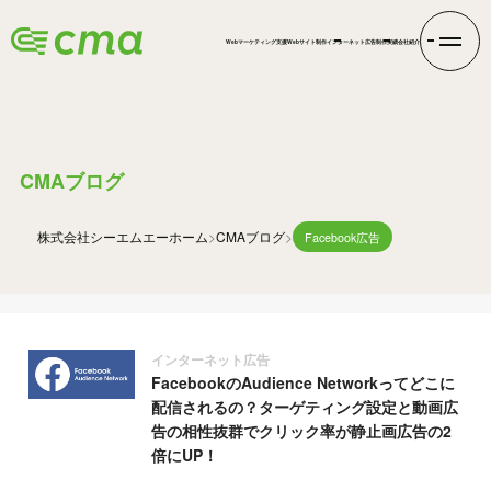
Webマーケティング支援
Webサイト制作
インターネット広告
制作実績
会社紹介
BLOG
CMAブログ
株式会社シーエムエー
ホーム
CMAブログ
Facebook広告
インターネット広告
FacebookのAudience Networkってどこに
配信されるの？ターゲティング設定と動画広
告の相性抜群でクリック率が静止画広告の2
倍にUP！