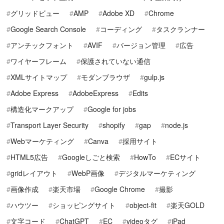
グリッドビュー
AMP
Adobe XD
Chrome
Google Search Console
コーディング
タスクランナー
アンチックフォント
AVIF
バージョン管理
広告
ワイヤーフレーム
保護されていない通信
XMLサイトマップ
モダンブラウザ
gulp.js
Adobe Express
AdobeExpress
Edits
構造化マークアップ
Google for jobs
Transport Layer Security
shopify
gap
node.js
Webマーケティング
Canva
採用サイト
HTML5広告
Googleしごと検索
HowTo
ECサイト
gridレイアウト
WebP画像
デジタルマーケティング
画像作成
楽天市場
Google Chrome
撮影
ハウツー
ショッピングサイト
object-fit
楽天GOLD
文字コード
ChatGPT
EC
videoタグ
iPad