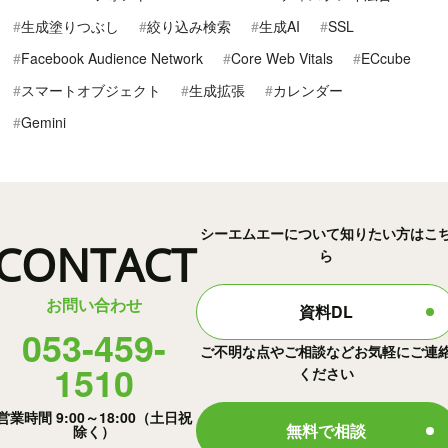
生成塗りつぶし
絞り込み検索
生成AI
SSL
Facebook Audience Network
Core Web Vitals
ECcube
スマートオブジェクト
生成拡張
カレンダー
Gemini
シーエムエーについて知りたい方はこ
CONTACT
ら
お問い合わせ
資料DL
053-459-
ご不明な点やご相談などお気軽にご連
1510
ください
営業時間 9:00～18:00（土日祝
無料で相談
除く）