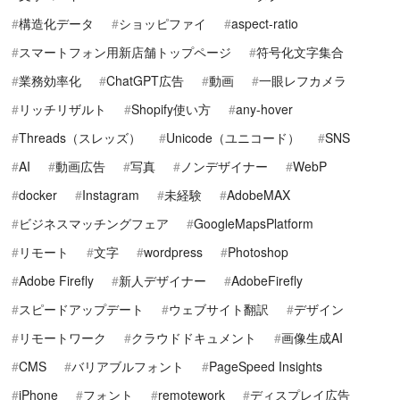
構造化データ
ショッピファイ
aspect-ratio
スマートフォン用新店舗トップページ
符号化文字集合
業務効率化
ChatGPT広告
動画
一眼レフカメラ
リッチリザルト
Shopify使い方
any-hover
Threads（スレッズ）
Unicode（ユニコード）
SNS
AI
動画広告
写真
ノンデザイナー
WebP
docker
Instagram
未経験
AdobeMAX
ビジネスマッチングフェア
GoogleMapsPlatform
リモート
文字
wordpress
Photoshop
Adobe Firefly
新人デザイナー
AdobeFirefly
スピードアップデート
ウェブサイト翻訳
デザイン
リモートワーク
クラウドドキュメント
画像生成AI
CMS
バリアブルフォント
PageSpeed Insights
iPhone
フォント
remotework
ディスプレイ広告