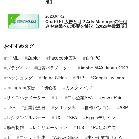
版】
2026.07.02
ChatGPT広告とは？Ads Managerの仕組
みや企業への影響を解説【2026年最新版】
おすすめタグ
HTML
Zapier
Facebook広告
自作PC
プラグイン
画質パラメーター
Adobe MAX Japan 2023
ハッシュタグ
Figma Slides
PHP
Google my map
Instagram広告
初心者
カスタマイズ
サイズパラメーター
UI
中小企業SFA
PowerPoint
CSS
創業記念日
クリック率
自作パソコン
ASP
レクタングルバナー
UX
SFA
Figmaデザイン
動画制作
レクリエーション
TLS
PC組み立て
IE
アセット生成
Adobe Stock
中小企業向けSFA