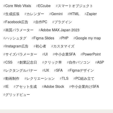
Core Web Vitals
ECcube
スマートオブジェクト
生成拡張
カレンダー
Gemini
HTML
Zapier
Facebook広告
自作PC
プラグイン
画質パラメーター
Adobe MAX Japan 2023
ハッシュタグ
Figma Slides
PHP
Google my map
Instagram広告
初心者
カスタマイズ
サイズパラメーター
UI
中小企業SFA
PowerPoint
CSS
創業記念日
クリック率
自作パソコン
ASP
レクタングルバナー
UX
SFA
Figmaデザイン
動画制作
レクリエーション
TLS
PC組み立て
IE
アセット生成
Adobe Stock
中小企業向けSFA
グリッドビュー