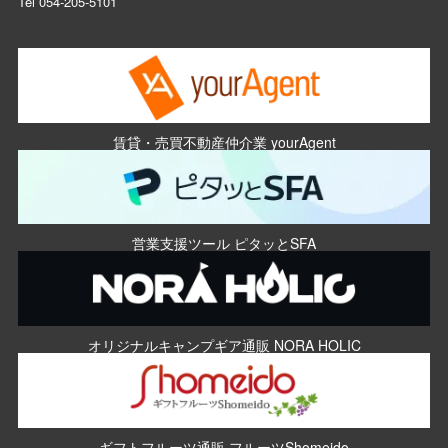
Tel
054-205-5101
賃貸・売買不動産仲介業 yourAgent
営業支援ツール ピタッとSFA
オリジナルキャンプギア通販 NORA HOLIC
ギフトフルーツ通販 フルーツShomeido