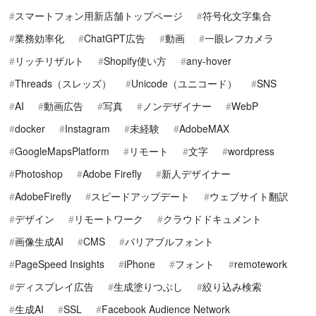
スマートフォン用新店舗トップページ
符号化文字集合
業務効率化
ChatGPT広告
動画
一眼レフカメラ
リッチリザルト
Shopify使い方
any-hover
Threads（スレッズ）
Unicode（ユニコード）
SNS
AI
動画広告
写真
ノンデザイナー
WebP
docker
Instagram
未経験
AdobeMAX
GoogleMapsPlatform
リモート
文字
wordpress
Photoshop
Adobe Firefly
新人デザイナー
AdobeFirefly
スピードアップデート
ウェブサイト翻訳
デザイン
リモートワーク
クラウドドキュメント
画像生成AI
CMS
バリアブルフォント
PageSpeed Insights
iPhone
フォント
remotework
ディスプレイ広告
生成塗りつぶし
絞り込み検索
生成AI
SSL
Facebook Audience Network