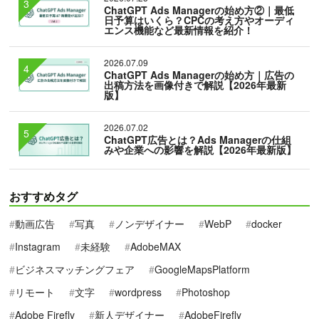
ChatGPT Ads Managerの始め方②｜最低
日予算はいくら？CPCの考え方やオーディ
エンス機能など最新情報を紹介！
2026.07.09
ChatGPT Ads Managerの始め方｜広告の
出稿方法を画像付きで解説【2026年最新
版】
2026.07.02
ChatGPT広告とは？Ads Managerの仕組
みや企業への影響を解説【2026年最新版】
おすすめタグ
動画広告
写真
ノンデザイナー
WebP
docker
Instagram
未経験
AdobeMAX
ビジネスマッチングフェア
GoogleMapsPlatform
リモート
文字
wordpress
Photoshop
Adobe Firefly
新人デザイナー
AdobeFirefly