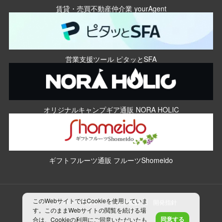
賃貸・売買不動産仲介業 yourAgent
営業支援ツール ピタッとSFA
オリジナルキャンプギア通販 NORA HOLIC
ギフトフルーツ通販 フルーツShomeido
このWebサイトではCookieを使用していま
プライバシーポリシー
制作指針
開発指針
す。このままWebサイトの閲覧を続ける場
同意する
合は、Cookieの利用にご同意いただいたも