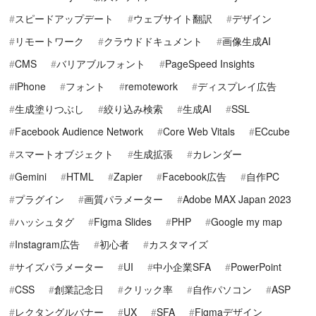
スピードアップデート
ウェブサイト翻訳
デザイン
リモートワーク
クラウドドキュメント
画像生成AI
CMS
バリアブルフォント
PageSpeed Insights
iPhone
フォント
remotework
ディスプレイ広告
生成塗りつぶし
絞り込み検索
生成AI
SSL
Facebook Audience Network
Core Web Vitals
ECcube
スマートオブジェクト
生成拡張
カレンダー
Gemini
HTML
Zapier
Facebook広告
自作PC
プラグイン
画質パラメーター
Adobe MAX Japan 2023
ハッシュタグ
Figma Slides
PHP
Google my map
Instagram広告
初心者
カスタマイズ
サイズパラメーター
UI
中小企業SFA
PowerPoint
CSS
創業記念日
クリック率
自作パソコン
ASP
レクタングルバナー
UX
SFA
Figmaデザイン