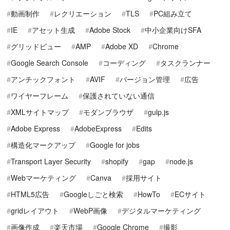
動画制作
レクリエーション
TLS
PC組み立て
IE
アセット生成
Adobe Stock
中小企業向けSFA
グリッドビュー
AMP
Adobe XD
Chrome
Google Search Console
コーディング
タスクランナー
アンチックフォント
AVIF
バージョン管理
広告
ワイヤーフレーム
保護されていない通信
XMLサイトマップ
モダンブラウザ
gulp.js
Adobe Express
AdobeExpress
Edits
構造化マークアップ
Google for jobs
Transport Layer Security
shopify
gap
node.js
Webマーケティング
Canva
採用サイト
HTML5広告
Googleしごと検索
HowTo
ECサイト
gridレイアウト
WebP画像
デジタルマーケティング
画像作成
楽天市場
Google Chrome
撮影