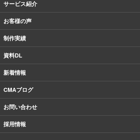
サービス紹介
コンサルタント紹介
お客様の声
戦略的Webサイト制作
デザイナー・エンジニア紹介
インターネット広告
社員保有資格
制作実績
SEO対策
教育訓練休暇制度
資料DL
SNSコンサルティング
新着情報
Webアプリケーション開発
CMAブログ
お問い合わせ
採用情報