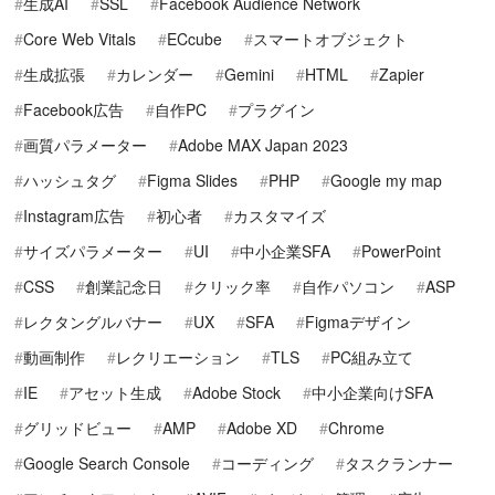
生成AI
SSL
Facebook Audience Network
Core Web Vitals
ECcube
スマートオブジェクト
生成拡張
カレンダー
Gemini
HTML
Zapier
Facebook広告
自作PC
プラグイン
画質パラメーター
Adobe MAX Japan 2023
ハッシュタグ
Figma Slides
PHP
Google my map
Instagram広告
初心者
カスタマイズ
サイズパラメーター
UI
中小企業SFA
PowerPoint
CSS
創業記念日
クリック率
自作パソコン
ASP
レクタングルバナー
UX
SFA
Figmaデザイン
動画制作
レクリエーション
TLS
PC組み立て
IE
アセット生成
Adobe Stock
中小企業向けSFA
グリッドビュー
AMP
Adobe XD
Chrome
Google Search Console
コーディング
タスクランナー