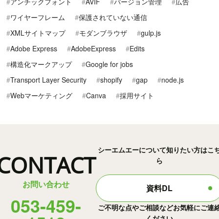
アンチックフォント
AVIF
バージョン管理
広告
ワイヤーフレーム
保護されていない通信
XMLサイトマップ
モダンブラウザ
gulp.js
Adobe Express
AdobeExpress
Edits
構造化マークアップ
Google for jobs
Transport Layer Security
shopify
gap
node.js
Webマーケティング
Canva
採用サイト
シーエムエーについて知りたい方はこ
CONTACT
ら
お問い合わせ
資料DL
053-459-
ご不明な点やご相談などお気軽にご連
ください