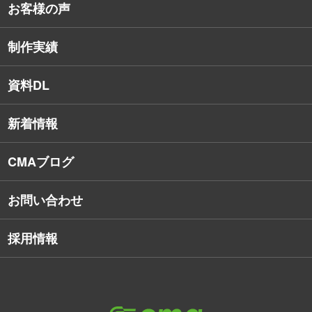
お客様の声
戦略的Webサイト制作
デザイナー・エンジニア紹介
インターネット広告
社員保有資格
制作実績
SEO対策
教育訓練休暇制度
資料DL
SNSコンサルティング
新着情報
Webアプリケーション開発
CMAブログ
お問い合わせ
採用情報