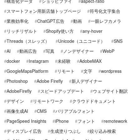
構造化データ
ショッピファイ
aspect-ratio
スマートフォン用新店舗トップページ
符号化文字集合
業務効率化
ChatGPT広告
動画
一眼レフカメラ
リッチリザルト
Shopify使い方
any-hover
Threads（スレッズ）
Unicode（ユニコード）
SNS
AI
動画広告
写真
ノンデザイナー
WebP
docker
Instagram
未経験
AdobeMAX
GoogleMapsPlatform
リモート
文字
wordpress
Photoshop
Adobe Firefly
新人デザイナー
AdobeFirefly
スピードアップデート
ウェブサイト翻訳
デザイン
リモートワーク
クラウドドキュメント
画像生成AI
CMS
バリアブルフォント
PageSpeed Insights
iPhone
フォント
remotework
ディスプレイ広告
生成塗りつぶし
絞り込み検索