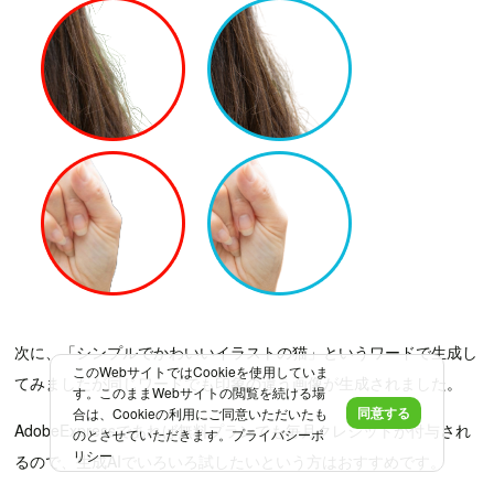
次に、「シンプルでかわいいイラストの猫」というワードで生成し
このWebサイトではCookieを使用していま
てみましたが同じワードでも印象の違う画像が生成されました。
す。このままWebサイトの閲覧を続ける場
同意する
合は、Cookieの利用にご同意いただいたも
AdobeExpressであれば無料プランでも毎月クレジットが付与され
のとさせていただきます。
プライバシーポ
リシー
るので、生成AIでいろいろ試したいという方はおすすめです。