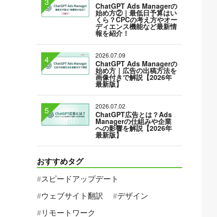
ChatGPT Ads Managerの
始め方②｜最低日予算はい
くら？CPCの考え方やオー
ディエンス機能など最新情
報を紹介！
2026.07.09
ChatGPT Ads Managerの
始め方｜広告の出稿方法を
画像付きで解説【2026年
最新版】
2026.07.02
ChatGPT広告とは？Ads
Managerの仕組みや企業
への影響を解説【2026年
最新版】
おすすめタグ
スピードアップデート
ウェブサイト翻訳
デザイン
リモートワーク