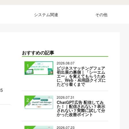
システム関連
その他
おすすめの記事
2026.08.07
ビジネスマッチングフェア
初出展の裏側｜「シーエム
エー」を覚えてもらうため
に、Web・AI用語クイズに
たどり着くまで
25
2026.07.31
ChatGPT広告 配信してみ
た！｜配信されない？表示
されない？実際に試して分
かった改善ポイント
2026.07.23