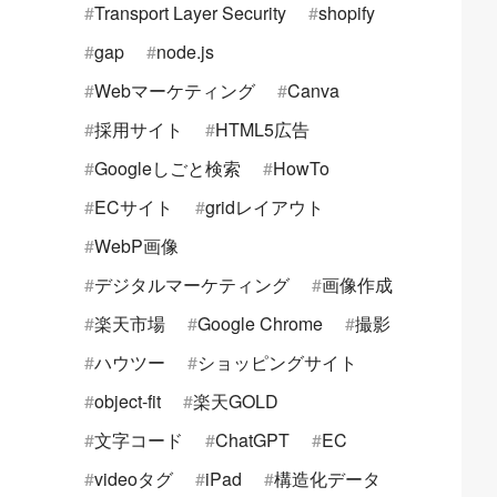
Transport Layer Security
shopify
gap
node.js
Webマーケティング
Canva
採用サイト
HTML5広告
Googleしごと検索
HowTo
ECサイト
gridレイアウト
WebP画像
デジタルマーケティング
画像作成
楽天市場
Google Chrome
撮影
ハウツー
ショッピングサイト
object-fit
楽天GOLD
文字コード
ChatGPT
EC
videoタグ
iPad
構造化データ