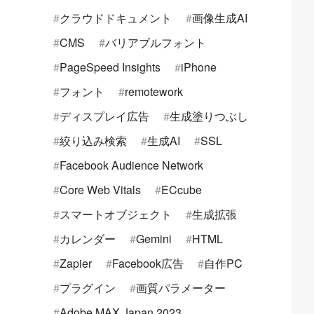
クラウドドキュメント
画像生成AI
CMS
バリアブルフォント
PageSpeed Insights
iPhone
フォント
remotework
ディスプレイ広告
生成塗りつぶし
絞り込み検索
生成AI
SSL
Facebook Audience Network
Core Web Vitals
ECcube
スマートオブジェクト
生成拡張
カレンダー
Gemini
HTML
Zapier
Facebook広告
自作PC
プラグイン
画質パラメーター
Adobe MAX Japan 2023