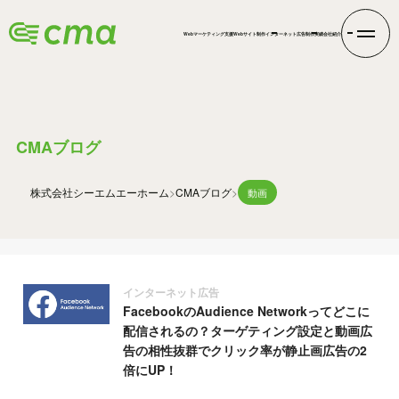
Webマーケティング支援
Webサイト制作
インターネット広告
制作実績
会社紹介
BLOG
CMAブログ
株式会社シーエムエー
ホーム
CMAブログ
動画
インターネット広告
FacebookのAudience Networkってどこに
配信されるの？ターゲティング設定と動画広
告の相性抜群でクリック率が静止画広告の2
倍にUP！