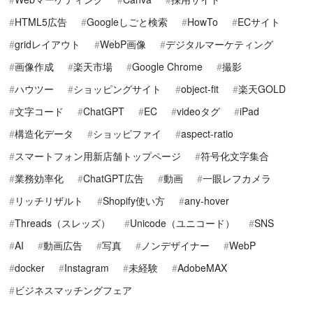
HTML5広告
Googleしごと検索
HowTo
ECサイト
gridレイアウト
WebP画像
デジタルマーケティング
画像作成
楽天市場
Google Chrome
撮影
ハウツー
ショッピングサイト
object-fit
楽天GOLD
文字コード
ChatGPT
EC
videoタグ
iPad
構造化データ
ショッピファイ
aspect-ratio
スマートフォン用新店舗トップページ
符号化文字集合
業務効率化
ChatGPT広告
動画
一眼レフカメラ
リッチリザルト
Shopify使い方
any-hover
Threads（スレッズ）
Unicode（ユニコード）
SNS
AI
動画広告
写真
ノンデザイナー
WebP
docker
Instagram
未経験
AdobeMAX
ビジネスマッチングフェア