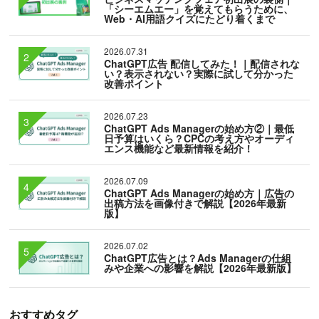
「シーエムエー」を覚えてもらうために、
Web・AI用語クイズにたどり着くまで
2026.07.31
ChatGPT広告 配信してみた！｜配信されな
い？表示されない？実際に試して分かった
改善ポイント
2026.07.23
ChatGPT Ads Managerの始め方②｜最低
日予算はいくら？CPCの考え方やオーディ
エンス機能など最新情報を紹介！
2026.07.09
ChatGPT Ads Managerの始め方｜広告の
出稿方法を画像付きで解説【2026年最新
版】
2026.07.02
ChatGPT広告とは？Ads Managerの仕組
みや企業への影響を解説【2026年最新版】
おすすめタグ