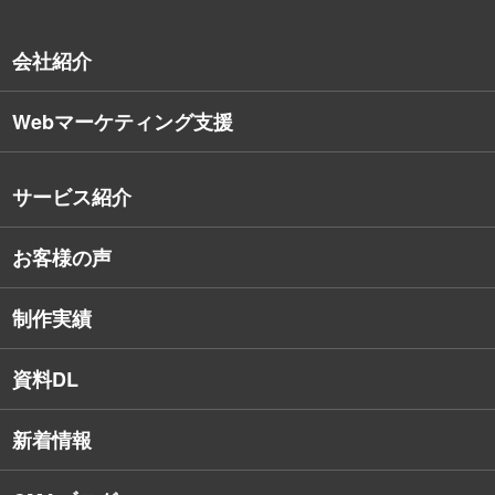
会社紹介
Webマーケティング支援
会社概要
沿革
サービス紹介
コンサルタント紹介
お客様の声
戦略的Webサイト制作
デザイナー・エンジニア紹介
インターネット広告
社員保有資格
制作実績
SEO対策
教育訓練休暇制度
資料DL
SNSコンサルティング
新着情報
Webアプリケーション開発