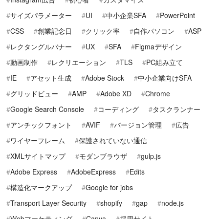
サイズパラメーター
UI
中小企業SFA
PowerPoint
CSS
創業記念日
クリック率
自作パソコン
ASP
レクタングルバナー
UX
SFA
Figmaデザイン
動画制作
レクリエーション
TLS
PC組み立て
IE
アセット生成
Adobe Stock
中小企業向けSFA
グリッドビュー
AMP
Adobe XD
Chrome
Google Search Console
コーディング
タスクランナー
アンチックフォント
AVIF
バージョン管理
広告
ワイヤーフレーム
保護されていない通信
XMLサイトマップ
モダンブラウザ
gulp.js
Adobe Express
AdobeExpress
Edits
構造化マークアップ
Google for jobs
Transport Layer Security
shopify
gap
node.js
Webマーケティング
Canva
採用サイト