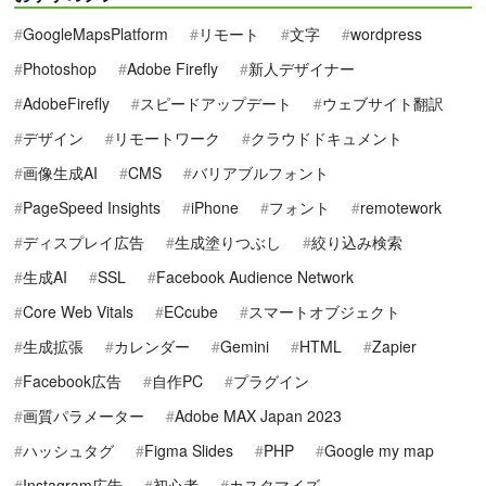
GoogleMapsPlatform
リモート
文字
wordpress
Photoshop
Adobe Firefly
新人デザイナー
AdobeFirefly
スピードアップデート
ウェブサイト翻訳
デザイン
リモートワーク
クラウドドキュメント
画像生成AI
CMS
バリアブルフォント
PageSpeed Insights
iPhone
フォント
remotework
ディスプレイ広告
生成塗りつぶし
絞り込み検索
生成AI
SSL
Facebook Audience Network
Core Web Vitals
ECcube
スマートオブジェクト
生成拡張
カレンダー
Gemini
HTML
Zapier
Facebook広告
自作PC
プラグイン
画質パラメーター
Adobe MAX Japan 2023
ハッシュタグ
Figma Slides
PHP
Google my map
Instagram広告
初心者
カスタマイズ