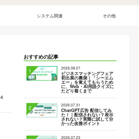
システム関連
その他
おすすめの記事
2026.08.07
ビジネスマッチングフェア
初出展の裏側｜「シーエム
エー」を覚えてもらうため
に、Web・AI用語クイズに
たどり着くまで
14
2026.07.31
ChatGPT広告 配信してみ
た！｜配信されない？表示
されない？実際に試して分
かった改善ポイント
2026.07.23