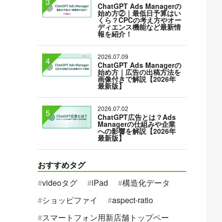
ChatGPT Ads Managerの
始め方②｜最低日予算はい
くら？CPCの考え方やオー
ディエンス機能など最新情
報を紹介！
2026.07.09
ChatGPT Ads Managerの
始め方｜広告の出稿方法を
画像付きで解説【2026年
最新版】
2026.07.02
ChatGPT広告とは？Ads
Managerの仕組みや企業
への影響を解説【2026年
最新版】
おすすめタグ
videoタグ
iPad
構造化データ
ショッピファイ
aspect-ratio
スマートフォン用新店舗トップペー