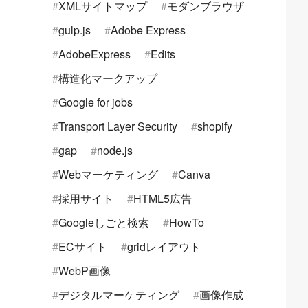
XMLサイトマップ
モダンブラウザ
gulp.js
Adobe Express
AdobeExpress
Edits
構造化マークアップ
Google for jobs
Transport Layer Security
shopify
gap
node.js
Webマーケティング
Canva
採用サイト
HTML5広告
Googleしごと検索
HowTo
ECサイト
gridレイアウト
WebP画像
デジタルマーケティング
画像作成