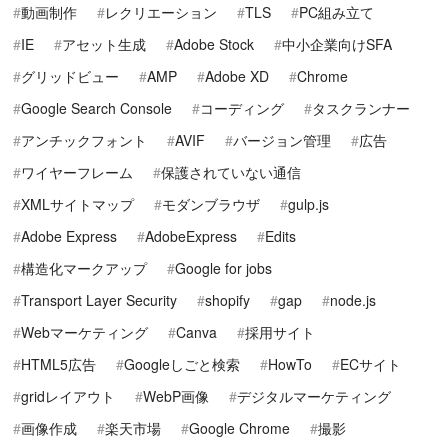
動画制作
レクリエーション
TLS
PC組み立て
IE
アセット生成
Adobe Stock
中小企業向けSFA
グリッドビュー
AMP
Adobe XD
Chrome
Google Search Console
コーディング
タスクランナー
アンチックフォント
AVIF
バージョン管理
広告
ワイヤーフレーム
保護されていない通信
XMLサイトマップ
モダンブラウザ
gulp.js
Adobe Express
AdobeExpress
Edits
構造化マークアップ
Google for jobs
Transport Layer Security
shopify
gap
node.js
Webマーケティング
Canva
採用サイト
HTML5広告
Googleしごと検索
HowTo
ECサイト
gridレイアウト
WebP画像
デジタルマーケティング
画像作成
楽天市場
Google Chrome
撮影