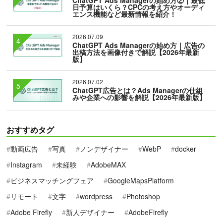
ChatGPT Ads Managerの始め方②｜最低
日予算はいくら？CPCの考え方やオーディ
エンス機能など最新情報を紹介！
2026.07.09
ChatGPT Ads Managerの始め方｜広告の
出稿方法を画像付きで解説【2026年最新
版】
2026.07.02
ChatGPT広告とは？Ads Managerの仕組
みや企業への影響を解説【2026年最新版】
おすすめタグ
動画広告
写真
ノンデザイナー
WebP
docker
Instagram
未経験
AdobeMAX
ビジネスマッチングフェア
GoogleMapsPlatform
リモート
文字
wordpress
Photoshop
Adobe Firefly
新人デザイナー
AdobeFirefly