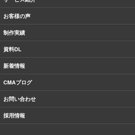
コンサルタント紹介
お客様の声
戦略的Webサイト制作
デザイナー・エンジニア紹介
インターネット広告
社員保有資格
制作実績
SEO対策
教育訓練休暇制度
資料DL
SNSコンサルティング
新着情報
Webアプリケーション開発
CMAブログ
お問い合わせ
採用情報