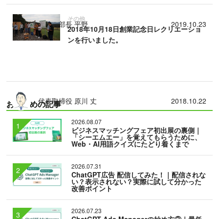
その他
営業部部長 平野
2019.10.23
2018年10月18日創業記念日レクリエーショ
ンを行いました。
代表取締役 原川 丈
2018.10.22
おすすめの記事
2026.08.07
ビジネスマッチングフェア初出展の裏側｜
「シーエムエー」を覚えてもらうために、
Web・AI用語クイズにたどり着くまで
2026.07.31
ChatGPT広告 配信してみた！｜配信されな
い？表示されない？実際に試して分かった
改善ポイント
2026.07.23