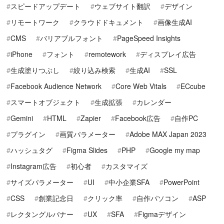
スピードアップデート
ウェブサイト翻訳
デザイン
リモートワーク
クラウドドキュメント
画像生成AI
CMS
バリアブルフォント
PageSpeed Insights
iPhone
フォント
remotework
ディスプレイ広告
生成塗りつぶし
絞り込み検索
生成AI
SSL
Facebook Audience Network
Core Web Vitals
ECcube
スマートオブジェクト
生成拡張
カレンダー
Gemini
HTML
Zapier
Facebook広告
自作PC
プラグイン
画質パラメーター
Adobe MAX Japan 2023
ハッシュタグ
Figma Slides
PHP
Google my map
Instagram広告
初心者
カスタマイズ
サイズパラメーター
UI
中小企業SFA
PowerPoint
CSS
創業記念日
クリック率
自作パソコン
ASP
レクタングルバナー
UX
SFA
Figmaデザイン