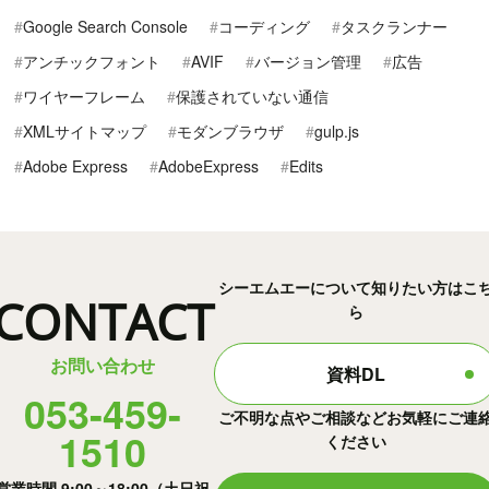
Google Search Console
コーディング
タスクランナー
アンチックフォント
AVIF
バージョン管理
広告
ワイヤーフレーム
保護されていない通信
XMLサイトマップ
モダンブラウザ
gulp.js
Adobe Express
AdobeExpress
Edits
シーエムエーについて知りたい方はこ
CONTACT
ら
お問い合わせ
資料DL
053-459-
ご不明な点やご相談などお気軽にご連
1510
ください
営業時間 9:00～18:00（土日祝