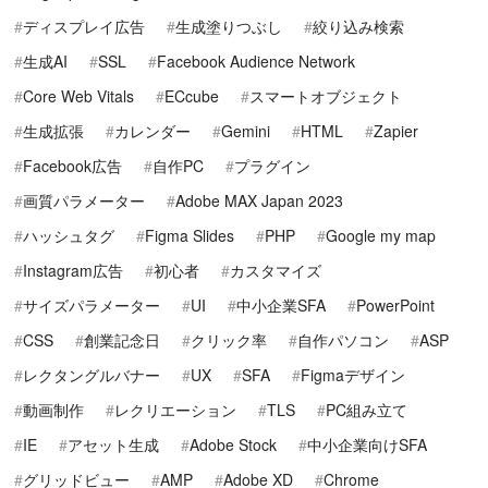
ディスプレイ広告
生成塗りつぶし
絞り込み検索
生成AI
SSL
Facebook Audience Network
Core Web Vitals
ECcube
スマートオブジェクト
生成拡張
カレンダー
Gemini
HTML
Zapier
Facebook広告
自作PC
プラグイン
画質パラメーター
Adobe MAX Japan 2023
ハッシュタグ
Figma Slides
PHP
Google my map
Instagram広告
初心者
カスタマイズ
サイズパラメーター
UI
中小企業SFA
PowerPoint
CSS
創業記念日
クリック率
自作パソコン
ASP
レクタングルバナー
UX
SFA
Figmaデザイン
動画制作
レクリエーション
TLS
PC組み立て
IE
アセット生成
Adobe Stock
中小企業向けSFA
グリッドビュー
AMP
Adobe XD
Chrome