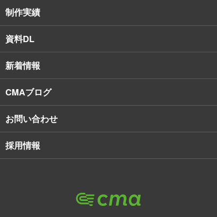
インターネット広告
社員保有資格
制作実績
SEO対策
教育訓練休暇制度
資料DL
SNSコンサルティング
新着情報
Webアプリケーション開発
CMAブログ
お問い合わせ
採用情報