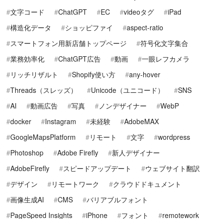
文字コード
ChatGPT
EC
videoタグ
iPad
構造化データ
ショッピファイ
aspect-ratio
スマートフォン用新店舗トップページ
符号化文字集合
業務効率化
ChatGPT広告
動画
一眼レフカメラ
リッチリザルト
Shopify使い方
any-hover
Threads（スレッズ）
Unicode（ユニコード）
SNS
AI
動画広告
写真
ノンデザイナー
WebP
docker
Instagram
未経験
AdobeMAX
GoogleMapsPlatform
リモート
文字
wordpress
Photoshop
Adobe Firefly
新人デザイナー
AdobeFirefly
スピードアップデート
ウェブサイト翻訳
デザイン
リモートワーク
クラウドドキュメント
画像生成AI
CMS
バリアブルフォント
PageSpeed Insights
iPhone
フォント
remotework