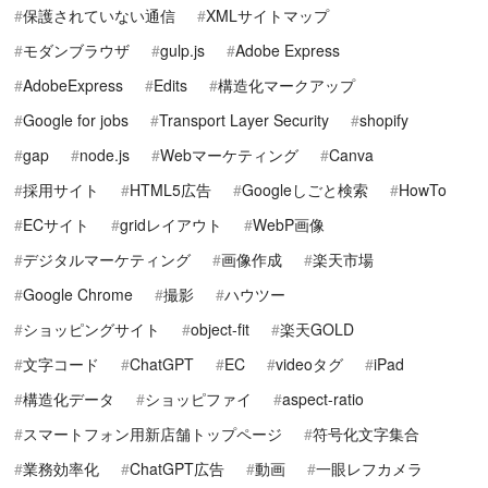
保護されていない通信
XMLサイトマップ
モダンブラウザ
gulp.js
Adobe Express
AdobeExpress
Edits
構造化マークアップ
Google for jobs
Transport Layer Security
shopify
gap
node.js
Webマーケティング
Canva
採用サイト
HTML5広告
Googleしごと検索
HowTo
ECサイト
gridレイアウト
WebP画像
デジタルマーケティング
画像作成
楽天市場
Google Chrome
撮影
ハウツー
ショッピングサイト
object-fit
楽天GOLD
文字コード
ChatGPT
EC
videoタグ
iPad
構造化データ
ショッピファイ
aspect-ratio
スマートフォン用新店舗トップページ
符号化文字集合
業務効率化
ChatGPT広告
動画
一眼レフカメラ