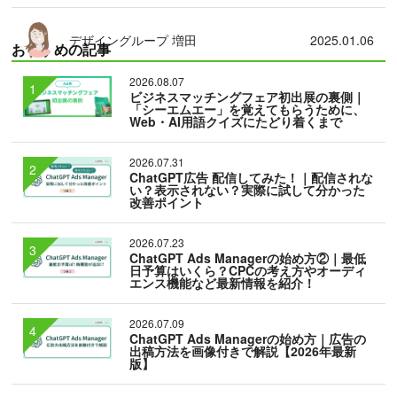
デザイングループ 増田
2025.01.06
おすすめの記事
2026.08.07
ビジネスマッチングフェア初出展の裏側｜
「シーエムエー」を覚えてもらうために、
Web・AI用語クイズにたどり着くまで
2026.07.31
ChatGPT広告 配信してみた！｜配信されな
い？表示されない？実際に試して分かった
改善ポイント
2026.07.23
ChatGPT Ads Managerの始め方②｜最低
日予算はいくら？CPCの考え方やオーディ
エンス機能など最新情報を紹介！
2026.07.09
ChatGPT Ads Managerの始め方｜広告の
出稿方法を画像付きで解説【2026年最新
版】