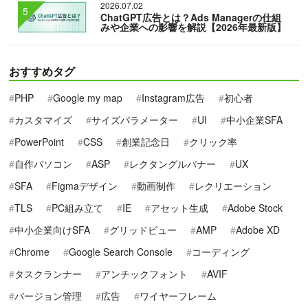
2026.07.02
ChatGPT広告とは？Ads Managerの仕組
みや企業への影響を解説【2026年最新版】
おすすめタグ
PHP
Google my map
Instagram広告
初心者
カスタマイズ
サイズパラメーター
UI
中小企業SFA
PowerPoint
CSS
創業記念日
クリック率
自作パソコン
ASP
レクタングルバナー
UX
SFA
Figmaデザイン
動画制作
レクリエーション
TLS
PC組み立て
IE
アセット生成
Adobe Stock
中小企業向けSFA
グリッドビュー
AMP
Adobe XD
Chrome
Google Search Console
コーディング
タスクランナー
アンチックフォント
AVIF
バージョン管理
広告
ワイヤーフレーム