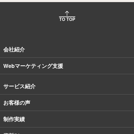
TO TOP
会社紹介
Webマーケティング支援
会社概要
沿革
サービス紹介
コンサルタント紹介
お客様の声
戦略的Webサイト制作
デザイナー・エンジニア紹介
インターネット広告
社員保有資格
制作実績
SEO対策
教育訓練休暇制度