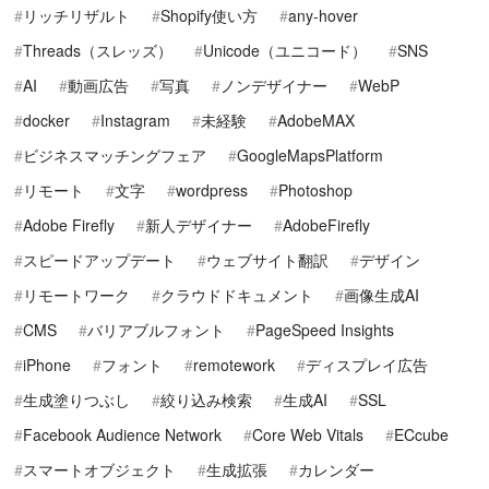
リッチリザルト
Shopify使い方
any-hover
Threads（スレッズ）
Unicode（ユニコード）
SNS
AI
動画広告
写真
ノンデザイナー
WebP
docker
Instagram
未経験
AdobeMAX
ビジネスマッチングフェア
GoogleMapsPlatform
リモート
文字
wordpress
Photoshop
Adobe Firefly
新人デザイナー
AdobeFirefly
スピードアップデート
ウェブサイト翻訳
デザイン
リモートワーク
クラウドドキュメント
画像生成AI
CMS
バリアブルフォント
PageSpeed Insights
iPhone
フォント
remotework
ディスプレイ広告
生成塗りつぶし
絞り込み検索
生成AI
SSL
Facebook Audience Network
Core Web Vitals
ECcube
スマートオブジェクト
生成拡張
カレンダー