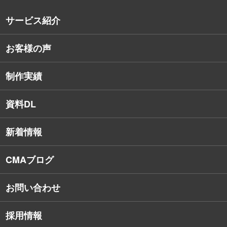
沿革
サービス紹介
コンサルタント紹介
お客様の声
戦略的Webサイト制作
デザイナー・エンジニア紹介
インターネット広告
社員保有資格
制作実績
SEO対策
教育訓練休暇制度
資料DL
SNSコンサルティング
新着情報
Webアプリケーション開発
CMAブログ
お問い合わせ
採用情報