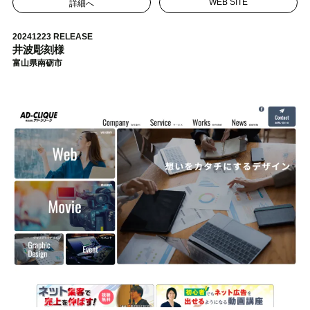
詳細へ
WEB SITE
20241223 RELEASE
井波彫刻様
富山県南砺市