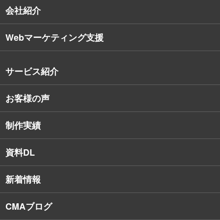
会社紹介
Webマーケティング支援
会社概要
沿革
サービス紹介
コンサルタント紹介
お客様の声
戦略的Webサイト制作
デザイナー・エンジニア紹介
インターネット広告
社員保有資格
制作実績
SEO対策
教育訓練休暇制度
資料DL
SNSコンサルティング
新着情報
Webアプリケーション開発
CMAブログ