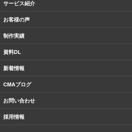
サービス紹介
コンサルタント紹介
お客様の声
戦略的Webサイト制作
デザイナー・エンジニア紹介
インターネット広告
社員保有資格
制作実績
SEO対策
教育訓練休暇制度
資料DL
SNSコンサルティング
新着情報
Webアプリケーション開発
CMAブログ
お問い合わせ
採用情報