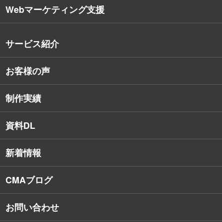
Webマーケティング支援
会社概要
沿革
サービス紹介
コンサルタント紹介
お客様の声
戦略的Webサイト制作
デザイナー・エンジニア紹介
インターネット広告
社員保有資格
制作実績
SEO対策
教育訓練休暇制度
資料DL
SNSコンサルティング
新着情報
Webアプリケーション開発
CMAブログ
お問い合わせ