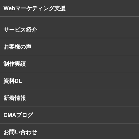
Webマーケティング支援
会社概要
沿革
サービス紹介
コンサルタント紹介
お客様の声
戦略的Webサイト制作
デザイナー・エンジニア紹介
インターネット広告
社員保有資格
制作実績
SEO対策
教育訓練休暇制度
資料DL
SNSコンサルティング
新着情報
Webアプリケーション開発
CMAブログ
お問い合わせ