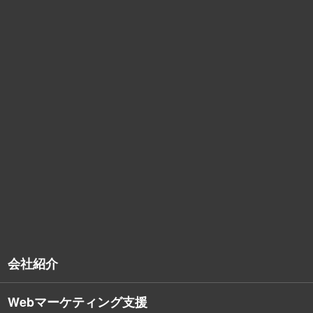
お問い合わせ
資料DL
053-459-
ご不明な点やご相談などお気軽にご連
1510
ください
営業時間 9:00～18:00（土日祝
無料で相談
除く）
TO TOP
会社紹介
Webマーケティング支援
会社概要