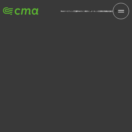
Webマーケティング支援
Webサイト制作
インターネット広告
制作実績
会社紹介
INFORMATION
新着情報
株式会社シーエムエー
ホーム
新着情報
浜松商工会議所報ニューイングに、
2015.01.05
お知らせ
浜松商工会議所報ニューイングに、取締役原
川のインタビューが掲載されました。
2015年1月号の浜松商工会議所報ニューイングに、取締役社長原
川のインタビューが掲載されました。
人材育成に関する特集【企業の強化書】において、リーダー養成