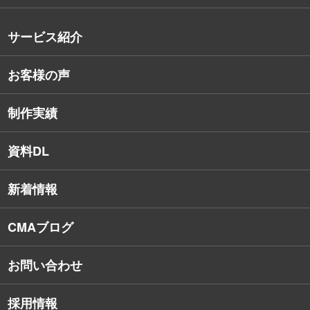
沿革
サービス紹介
コンサルタント紹介
お客様の声
戦略的Webサイト制作
デザイナー・エンジニア紹介
インターネット広告
社員保有資格
制作実績
SEO対策
教育訓練休暇制度
資料DL
SNSコンサルティング
新着情報
Webアプリケーション開発
CMAブログ
お問い合わせ
採用情報