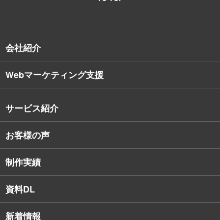
会社紹介
Webマーケティング支援
会社概要
沿革
サービス紹介
コンサルタント紹介
お客様の声
戦略的Webサイト制作
デザイナー・エンジニア紹介
インターネット広告
社員保有資格
制作実績
SEO対策
教育訓練休暇制度
資料DL
SNSコンサルティング
新着情報