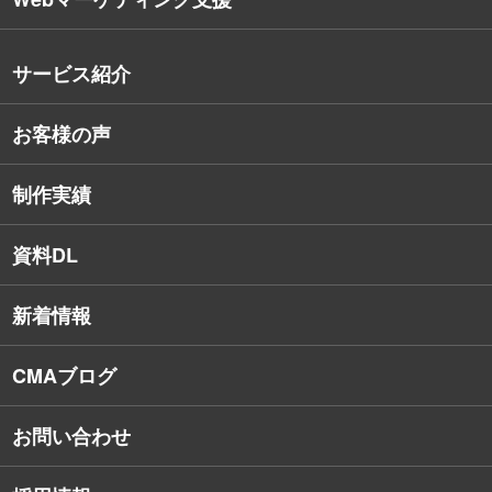
会社概要
沿革
サービス紹介
コンサルタント紹介
お客様の声
戦略的Webサイト制作
デザイナー・エンジニア紹介
インターネット広告
社員保有資格
制作実績
SEO対策
教育訓練休暇制度
資料DL
SNSコンサルティング
新着情報
Webアプリケーション開発
CMAブログ
お問い合わせ