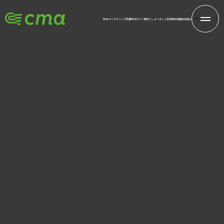
Webマーケティング支援
Webサイト制作
インターネット広告
制作実績
会社紹介
INFORMATION
新着情報
株式会社シーエムエー
ホーム
新着情報
年末年始休暇のご案内
2017.12.06
お知らせ
年末年始休暇のご案内
平素は格別のお引き立てを賜り、厚く御礼申し上げます。
誠に勝手ながら、弊社では下記の日程を年末年始休業とさせて頂
きます。