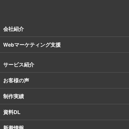
会社紹介
Webマーケティング支援
会社概要
沿革
サービス紹介
コンサルタント紹介
お客様の声
戦略的Webサイト制作
デザイナー・エンジニア紹介
インターネット広告
社員保有資格
制作実績
SEO対策
教育訓練休暇制度
資料DL
SNSコンサルティング
新着情報