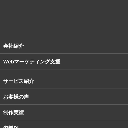
TO TOP
会社紹介
Webマーケティング支援
会社概要
沿革
サービス紹介
コンサルタント紹介
お客様の声
戦略的Webサイト制作
デザイナー・エンジニア紹介
インターネット広告
社員保有資格
制作実績
SEO対策
教育訓練休暇制度