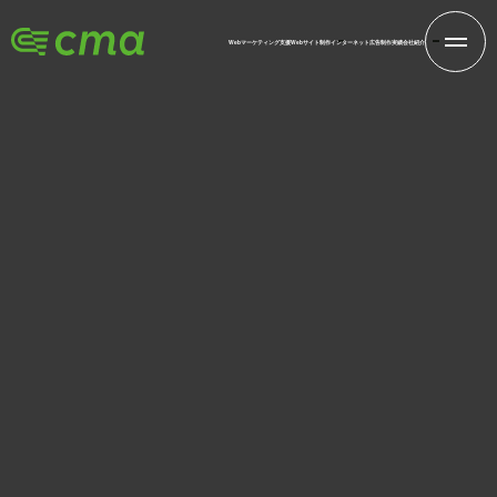
Webマーケティング支援
Webサイト制作
インターネット広告
制作実績
会社紹介
INFORMATION
新着情報
株式会社シーエムエー
ホーム
新着情報
Marketing Basics and Practice of Web 
2016.02.11
お知らせ
Marketing Basics and Practice of Web
Marketing
【日時】2016年2月9日（火） 9時30分-16時30分
【場所】JICA中部（国際協力機構）