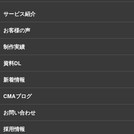
沿革
サービス紹介
コンサルタント紹介
お客様の声
戦略的Webサイト制作
デザイナー・エンジニア紹介
インターネット広告
社員保有資格
制作実績
SEO対策
教育訓練休暇制度
資料DL
SNSコンサルティング
新着情報
Webアプリケーション開発
CMAブログ
お問い合わせ
採用情報