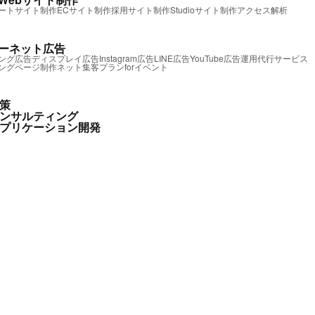
ートサイト制作
ECサイト制作
採用サイト制作
Studioサイト制作
アクセス解析
ーネット広告
ング広告
ディスプレイ広告
Instagram広告
LINE広告
YouTube広告
運用代行サービス
ングページ制作
ネット集客プランforイベント
対策
コンサルティング
アプリケーション開発