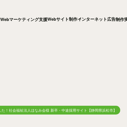
Webサイト制作
インターネット広告
Webマーケティング支援
制作
TION
した！社会福祉法人ほなみ会様 新卒・中途採用サイト【静岡県浜松市】