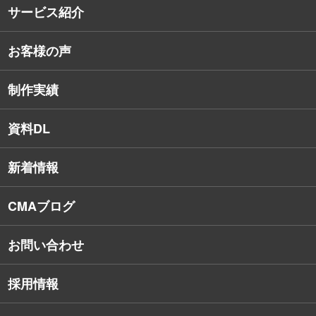
サービス紹介
コンサルタント紹介
お客様の声
戦略的Webサイト制作
デザイナー・エンジニア紹介
インターネット広告
社員保有資格
制作実績
SEO対策
教育訓練休暇制度
資料DL
SNSコンサルティング
新着情報
Webアプリケーション開発
CMAブログ
お問い合わせ
採用情報