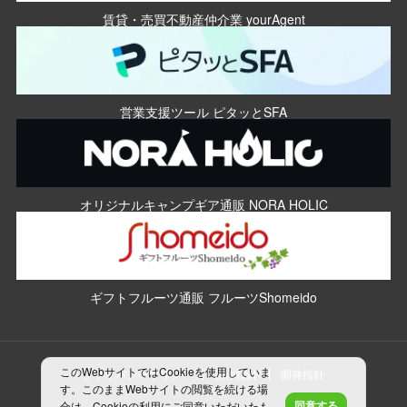
賃貸・売買不動産仲介業 yourAgent
営業支援ツール ピタッとSFA
オリジナルキャンプギア通販 NORA HOLIC
ギフトフルーツ通販 フルーツShomeido
このWebサイトではCookieを使用していま
プライバシーポリシー
制作指針
開発指針
す。このままWebサイトの閲覧を続ける場
同意する
合は、Cookieの利用にご同意いただいたも