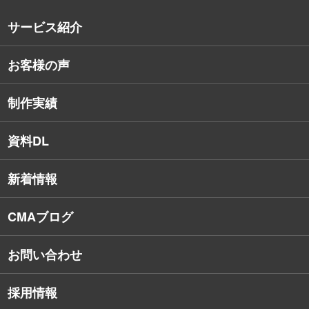
沿革
サービス紹介
コンサルタント紹介
お客様の声
戦略的Webサイト制作
デザイナー・エンジニア紹介
インターネット広告
社員保有資格
制作実績
SEO対策
教育訓練休暇制度
資料DL
SNSコンサルティング
新着情報
Webアプリケーション開発
CMAブログ
お問い合わせ
採用情報