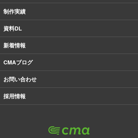
インターネット広告
社員保有資格
制作実績
SEO対策
教育訓練休暇制度
資料DL
SNSコンサルティング
新着情報
Webアプリケーション開発
CMAブログ
お問い合わせ
採用情報