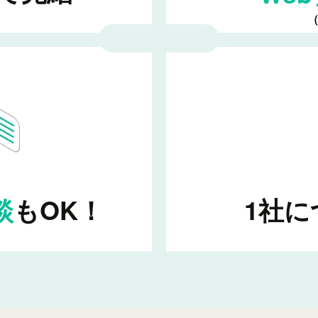
談
もOK！
1社に